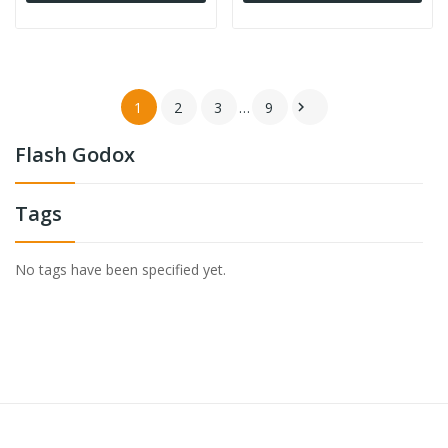
1
2
3
…
9

Flash Godox
Tags
No tags have been specified yet.