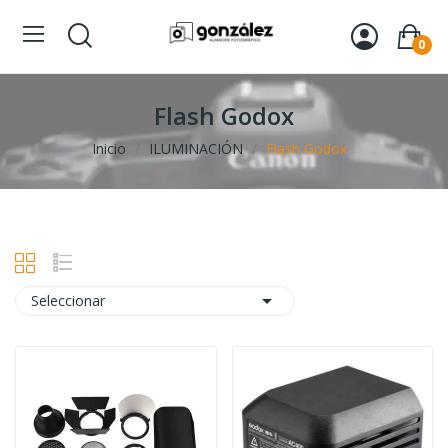
0
Flash Godox
Inicio
ILUMINACIÓN
Flash Godox

Seleccionar