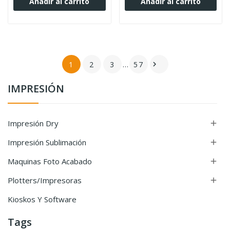
Añadir al carrito
Añadir al carrito
1
2
3
…
57

IMPRESIÓN
Impresión Dry

Impresión Sublimación

Maquinas Foto Acabado

Plotters/Impresoras

Kioskos Y Software
Tags