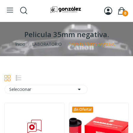
0
Pelicula 35mm negativa.
Inicio
LABORATORIO
Pelicula 35mm negativa.

Seleccionar
¡En Oferta!