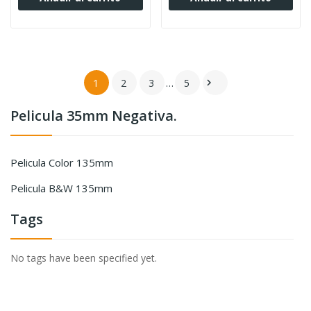
1
2
3
…
5

Pelicula 35mm Negativa.
Pelicula Color 135mm
Pelicula B&w 135mm
Tags
No tags have been specified yet.