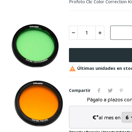
Profoto Clic Color Correction K

Últimas unidades en sto
Compartir
Págalo a plazos co
€*
al mes en
*Importe a financiar
/
Importe total ad