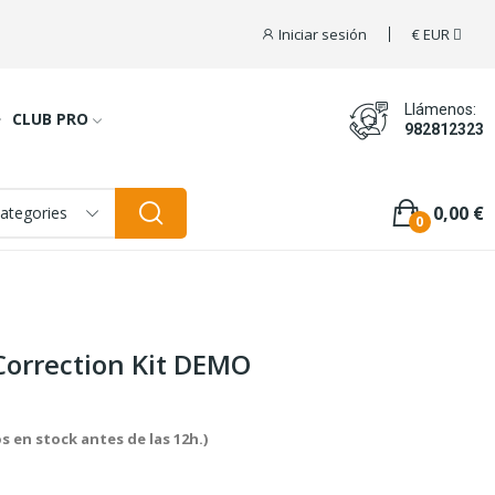
Iniciar sesión
€
EUR
Llámenos:
CLUB PRO
982812323
0,00 €
categories
0
 Correction Kit DEMO
s en stock antes de las 12h.)