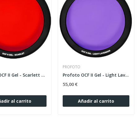
PROFOTO
Profoto OCF II Gel - Scarlett DEMO
Profoto OCF II Gel - Light Lavender DEMO
55,00 €
adir al carrito
Añadir al carrito