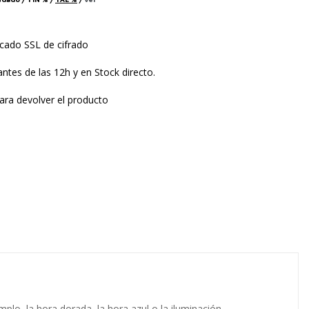
icado SSL de cifrado
ntes de las 12h y en Stock directo.
ara devolver el producto
emplo, la hora dorada, la hora azul o la iluminación