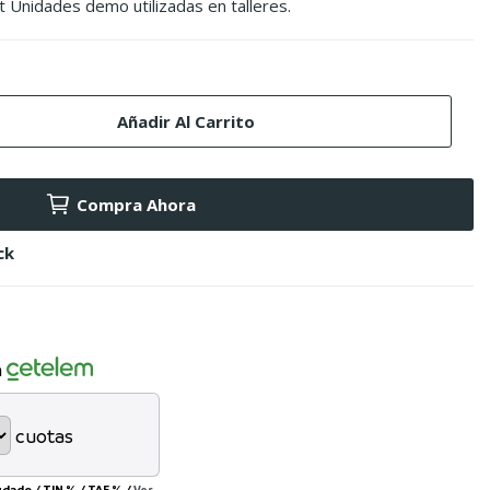
it Unidades demo utilizadas en talleres.
Añadir Al Carrito
Compra Ahora
ck
n
cuotas
eudado
/
TIN
%
/
TAE
%
/
Ver