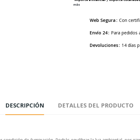
más
Web Segura
Con certif
Envío 24
Para pedidos a
Devoluciones
14 días p
DESCRIPCIÓN
DETALLES DEL PRODUCTO
er condición de iluminación. Podrás equilibrar la luz ambiental, por ej