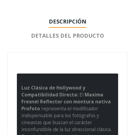
DESCRIPCIÓN
DETALLES DEL PRODUCTO
Luz Clásica de Hollywood y
Compatibilidad Directa:
El
Maxima
Fresnel Reflector con montura nativa
Profoto
representa el modificador
indispensable para los fotógrafos y
cineastas que buscan el carácter
inconfundible de la luz direccional clásica.