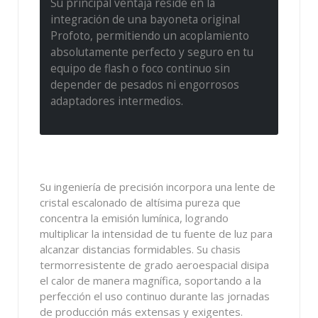
Su principal ventaja reside en la
integración de una bayoneta original
Profoto, permitiendo un acoplamiento
absolutamente perfecto y seguro en tu
equipo de flash o foco continuo sin
depender de pesados ni engorrosos
adaptadores intermedios.
Su ingeniería de precisión incorpora una lente de
cristal escalonado de altísima pureza que
concentra la emisión lumínica, logrando
multiplicar la intensidad de tu fuente de luz para
alcanzar distancias formidables. Su chasis
termorresistente de grado aeroespacial disipa
el calor de manera magnífica, soportando a la
perfección el uso continuo durante las jornadas
de producción más extensas y exigentes.