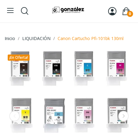
0
Inicio
LIQUIDACIÓN
Canon Cartucho Pfi-101bk 130ml
¡En Oferta!