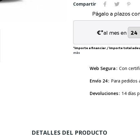
Compartir
Págalo a plazos co
€*
al mes en
*Importe a financiar
/
Importe total ad
más
Web Segura
Con certif
Envío 24
Para pedidos a
Devoluciones
14 días p
DETALLES DEL PRODUCTO