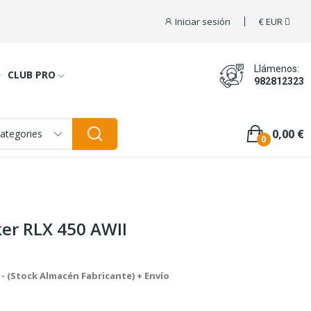
Iniciar sesión
€
EUR
Llámenos:
CLUB PRO
982812323
0,00 €
categories
0
er RLX 450 AWII
 - (Stock Almacén Fabricante) + Envío