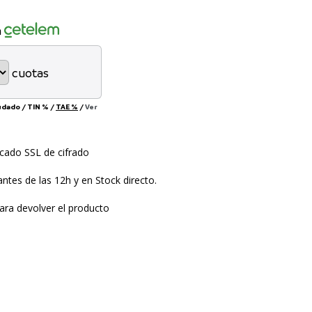
n
cuotas
eudado
/
TIN
%
/
TAE
%
/
Ver
icado SSL de cifrado
ntes de las 12h y en Stock directo.
ara devolver el producto