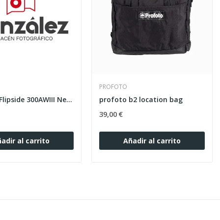
PROFOTO
Lowepro Flipside 300AWIII Negra
profoto b2 location bag
39,00 €
adir al carrito
Añadir al carrito