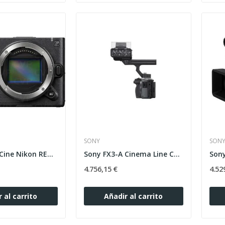
SONY
SON
Cámara de Cine Nikon RED ZR Cuerpo
Sony FX3-A Cinema Line Cámara Full Frame 4K XLR
4.756,15 €
4.52
 al carrito
Añadir al carrito