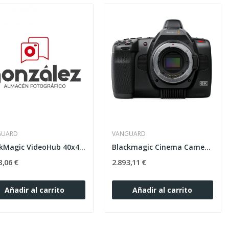
GUARD
VANGUARD
BlackMagic VideoHub 40x40 12G
Blackmagic Cinema Camera 6K Montura L. Full Frame
8,06 €
2.893,11 €
Añadir al carrito
Añadir al carrito