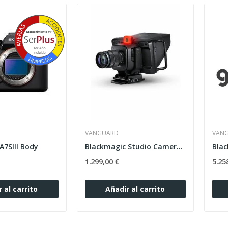
VANGUARD
VAN
A7SIII Body
Blackmagic Studio Camera 4K Plus G2
1.299,00 €
5.25
 al carrito
Añadir al carrito