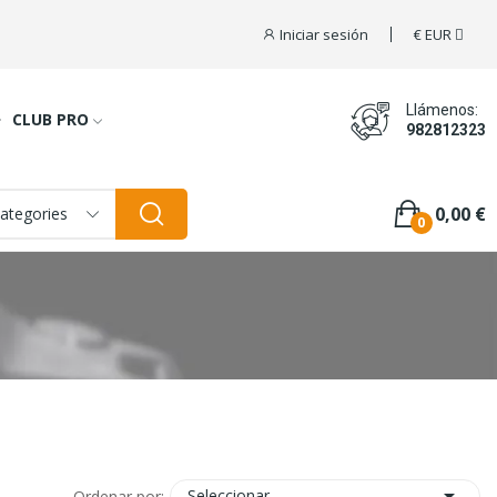
Iniciar sesión
€
EUR
Llámenos:
CLUB PRO
982812323
0,00 €
categories
0

Seleccionar
Ordenar por: