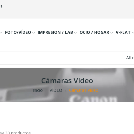
s.
FOTO/VÍDEO
IMPRESION / LAB
OCIO / HOGAR
V-FLAT
All 
Cámaras Vídeo
Inicio
VÍDEO
Cámaras Vídeo
ay 30 productos.