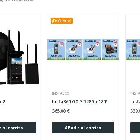
¡En Oferta!
INSTA360
INST
o 2
Insta360 GO 3 128Gb 180º
Inst
365,00 €
339,
 al carrito
Añadir al carrito