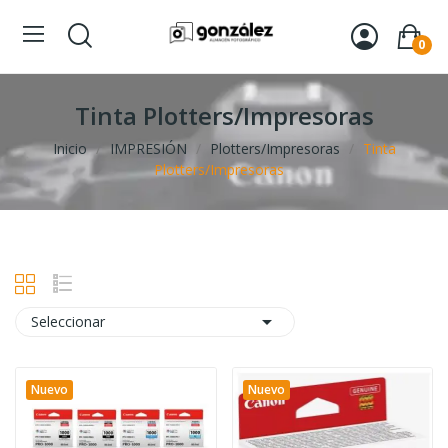
0
Tinta Plotters/Impresoras
Inicio
IMPRESIÓN
Plotters/Impresoras
Tinta
Plotters/Impresoras

Seleccionar
Nuevo
Nuevo