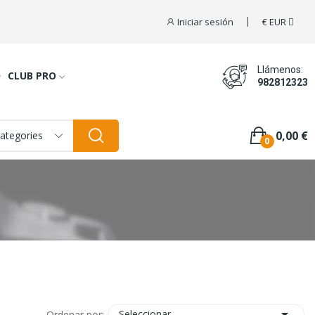
Iniciar sesión
€
EUR
Llámenos:
CLUB PRO
982812323
0,00 €
categories
0

Seleccionar
Ordenar por: