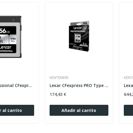
KENTEMERE
KENT
Lexar Professional CFexpress Tipo B Silver 256GB
Lexar CFexpress PRO Type B Silver 128GB 1750mb
174,43 €
644,
 al carrito
Añadir al carrito