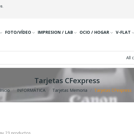
s.
FOTO/VÍDEO
IMPRESION / LAB
OCIO / HOGAR
V-FLAT
All 
Tarjetas CFexpress
Inicio
INFORMÁTICA
Tarjetas Memoria
Tarjetas CFexpress
ay 23 productos.