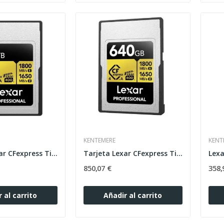
KENTEMERE
KENT
Tarjeta Lexar CFexpress Tipo A 1TB Gold 4.0
Tarjeta Lexar CFexpress Tipo A 640GB Gold 4.0
850,07 €
358,
 al carrito
Añadir al carrito