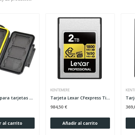
KENTEMERE
KENT
JJC Estuche para tarjetas CFexpress / XQD – 6 unid
Tarjeta Lexar CFexpress Tipo A 2TB Gold 4.0 R1800x
984,50 €
369,
 al carrito
Añadir al carrito