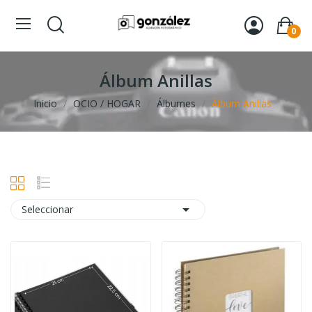
0
Álbum Anillas
Inicio
OCIO / HOGAR
Álbumes
Álbum Anillas

Seleccionar