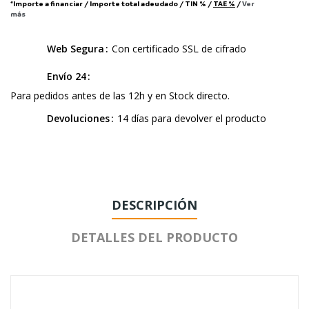
*Importe a financiar
/
Importe total adeudado
/
TIN
%
/
TAE
%
/
Ver
más
Web Segura
Con certificado SSL de cifrado
Envío 24
Para pedidos antes de las 12h y en Stock directo.
Devoluciones
14 días para devolver el producto
DESCRIPCIÓN
DETALLES DEL PRODUCTO